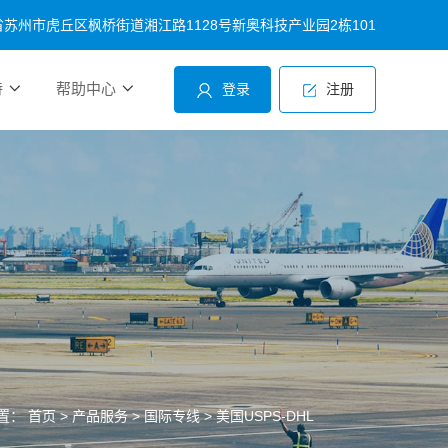
苏州市虎丘区枫桥街道湘江路1128号新奥科技产业园2栋101
持
帮助中心
登录
注册
置：
首页
>
产品服务
>
国际专线
>
美国USPS-DHL