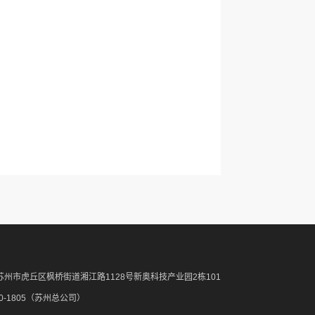
州市虎丘区枫桥街道湘江路1128号新奥科技产业园2栋101
110-1805（苏州总公司）