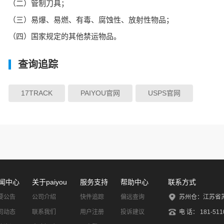
（二）管制刀具；
（三）易爆、易燃、有毒、腐蚀性、放射性物品；
（四）国家规定的其他禁运物品。
查询追踪
17TRACK
PAIYOU官网
USPS官网
闻中心
关于paiyou
服务支持
帮助中心
联系方式
要公告
公司介绍
快件追踪
偏远查询
苏州仓：江苏省苏
司动态
联系我们
用户注册
投诉建议
电 话： 181-5