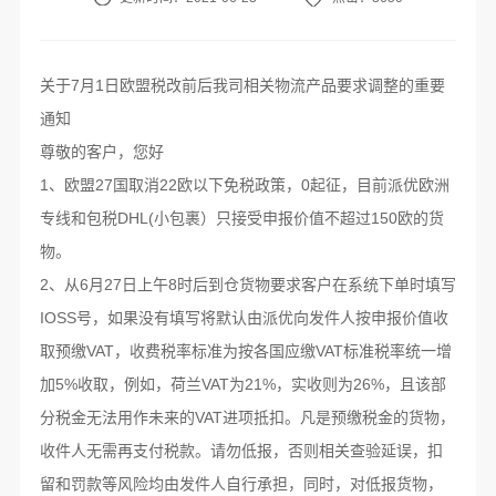
关于7月1日欧盟税改前后我司相关物流产品要求调整的重要
通知
尊敬的客户，您好
1、欧盟27国取消22欧以下免税政策，0起征，目前派优欧洲
专线和包税DHL(小包裹）只接受申报价值不超过150欧的货
物。
2、从6月27日上午8时后到仓货物要求客户在系统下单时填写
IOSS号，如果没有填写将默认由派优向发件人按申报价值收
取预缴VAT，收费税率标准为按各国应缴VAT标准税率统一增
加5%收取，例如，荷兰VAT为21%，实收则为26%，且该部
分税金无法用作未来的VAT进项抵扣。凡是预缴税金的货物，
收件人无需再支付税款。请勿低报，否则相关查验延误，扣
留和罚款等风险均由发件人自行承担，同时，对低报货物，